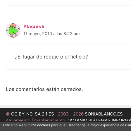
Plasnisk
11 mayo, 2010 a las 8:22 am
¿El lugar de rodaje o el ficticio?
Los comentarios están cerrados.
©
CC BY-NC-SA 2.1 ES
| 2003 - 2026
SONIABLANCO.ES
Alojamiento | mantenimiento:
OCTANIO SISTEMAS INFORM
Este sitio web utiliza
cookies
para que usted tenga la mejor experiencia de us
Desarrollo:
MEDI@ESFERA