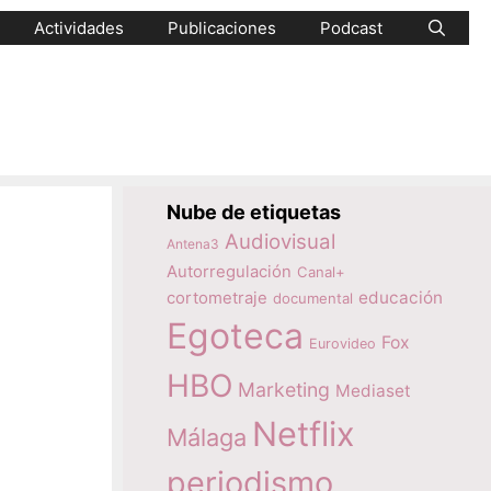
Actividades
Publicaciones
Podcast
Nube de etiquetas
Audiovisual
Antena3
Autorregulación
Canal+
educación
cortometraje
documental
Egoteca
Fox
Eurovideo
HBO
Marketing
Mediaset
Netflix
Málaga
periodismo