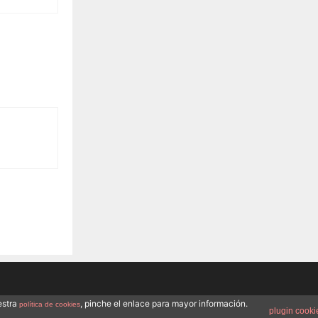
estra
, pinche el enlace para mayor información.
política de cookies
plugin cooki