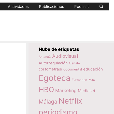
Actividades
Publicaciones
Podcast
Nube de etiquetas
Audiovisual
Antena3
Autorregulación
Canal+
educación
cortometraje
documental
Egoteca
Fox
Eurovideo
HBO
Marketing
Mediaset
Netflix
Málaga
periodismo