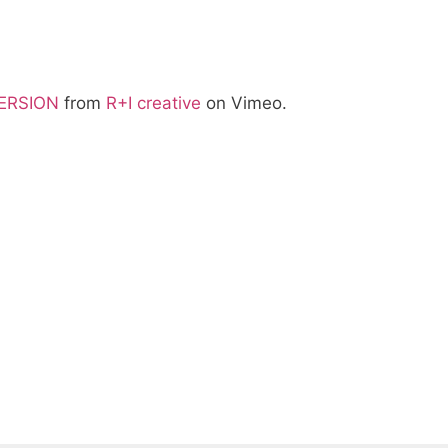
ERSION
from
R+I creative
on Vimeo.