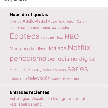
Nube de etiquetas
Audiovisual
Autorregulación
Canal+
Antena3
educación
cortometraje
documental
Egoteca
HBO
Fox
Eurovideo
Netflix
Málaga
Marketing
Mediaset
periodismo
periodismo digital
series
publicidad
redes sociales
Reality
televisión
Telecinco
twitter
Universidad
Entradas recientes
Estrategias Visuales en Instagram para el
Pickleball Español