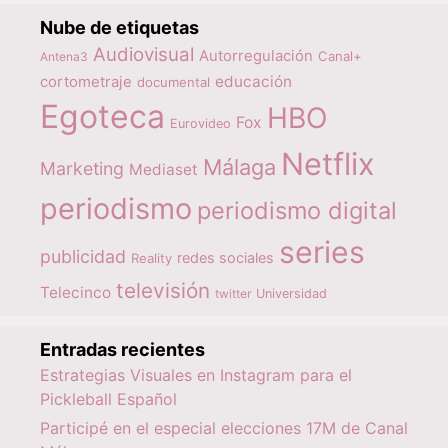
Nube de etiquetas
Audiovisual
Autorregulación
Canal+
Antena3
educación
cortometraje
documental
Egoteca
HBO
Fox
Eurovideo
Netflix
Málaga
Marketing
Mediaset
periodismo
periodismo digital
series
publicidad
redes sociales
Reality
televisión
Telecinco
twitter
Universidad
Entradas recientes
Estrategias Visuales en Instagram para el
Pickleball Español
Participé en el especial elecciones 17M de Canal