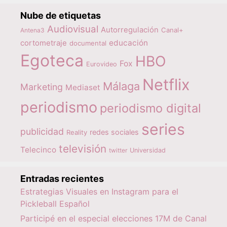
Nube de etiquetas
Audiovisual
Autorregulación
Canal+
Antena3
educación
cortometraje
documental
Egoteca
HBO
Fox
Eurovideo
Netflix
Málaga
Marketing
Mediaset
periodismo
periodismo digital
series
publicidad
redes sociales
Reality
televisión
Telecinco
twitter
Universidad
Entradas recientes
Estrategias Visuales en Instagram para el
Pickleball Español
Participé en el especial elecciones 17M de Canal