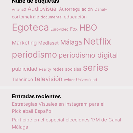
Nube de etiquetas
Audiovisual
Autorregulación
Canal+
Antena3
educación
cortometraje
documental
Egoteca
HBO
Fox
Eurovideo
Netflix
Málaga
Marketing
Mediaset
periodismo
periodismo digital
series
publicidad
redes sociales
Reality
televisión
Telecinco
twitter
Universidad
Entradas recientes
Estrategias Visuales en Instagram para el
Pickleball Español
Participé en el especial elecciones 17M de Canal
Málaga