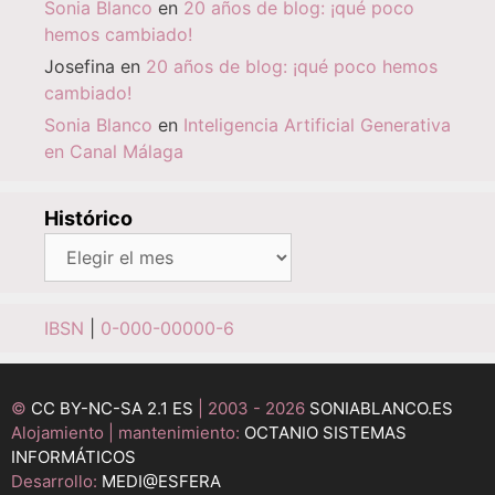
Sonia Blanco
en
20 años de blog: ¡qué poco
hemos cambiado!
Josefina
en
20 años de blog: ¡qué poco hemos
cambiado!
Sonia Blanco
en
Inteligencia Artificial Generativa
en Canal Málaga
Histórico
Histórico
IBSN
|
0-000-00000-6
©
CC BY-NC-SA 2.1 ES
| 2003 - 2026
SONIABLANCO.ES
Alojamiento | mantenimiento:
OCTANIO SISTEMAS
INFORMÁTICOS
Desarrollo:
MEDI@ESFERA