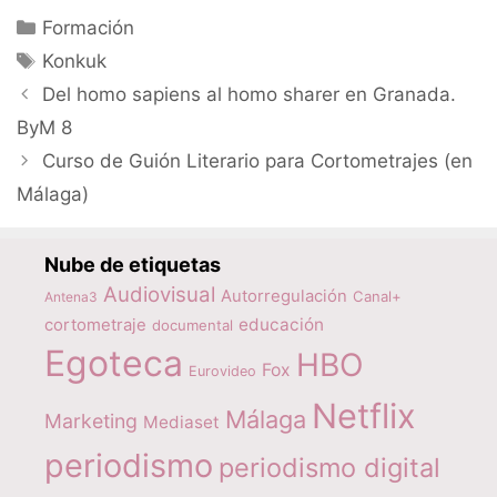
Categorías
Formación
Etiquetas
Konkuk
Del homo sapiens al homo sharer en Granada.
ByM 8
Curso de Guión Literario para Cortometrajes (en
Málaga)
Nube de etiquetas
Audiovisual
Autorregulación
Canal+
Antena3
educación
cortometraje
documental
Egoteca
HBO
Fox
Eurovideo
Netflix
Málaga
Marketing
Mediaset
periodismo
periodismo digital