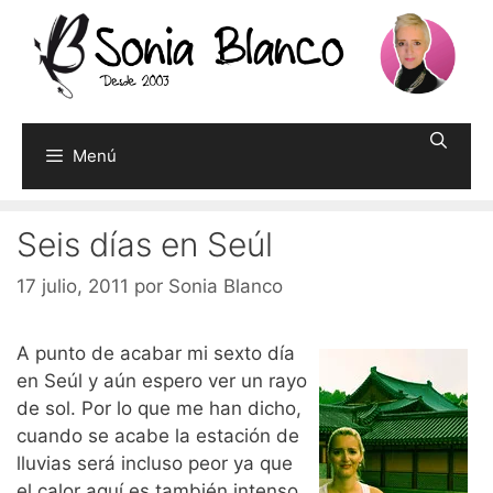
Saltar
al
contenido
Menú
Seis días en Seúl
17 julio, 2011
por
Sonia Blanco
A punto de acabar mi sexto día
en Seúl y aún espero ver un rayo
de sol. Por lo que me han dicho,
cuando se acabe la estación de
lluvias será incluso peor ya que
el calor aquí es también intenso.