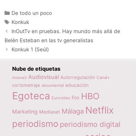
Categorías
De todo un poco
Etiquetas
Konkuk
InOutTv en pruebas. Hay mundo más allá de
Belén Esteban en las tv generalistas
Konkuk 1 (Seúl)
Nube de etiquetas
Audiovisual
Autorregulación
Canal+
Antena3
educación
cortometraje
documental
Egoteca
HBO
Fox
Eurovideo
Netflix
Málaga
Marketing
Mediaset
periodismo
periodismo digital