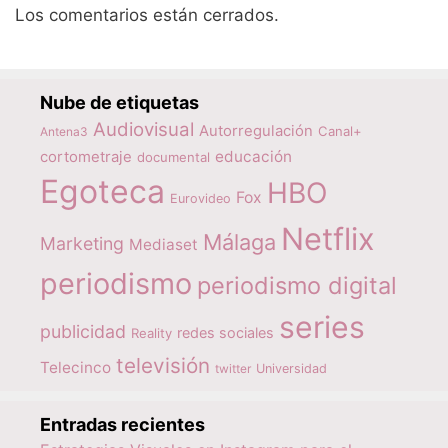
Los comentarios están cerrados.
Nube de etiquetas
Audiovisual
Autorregulación
Canal+
Antena3
educación
cortometraje
documental
Egoteca
HBO
Fox
Eurovideo
Netflix
Málaga
Marketing
Mediaset
periodismo
periodismo digital
series
publicidad
redes sociales
Reality
televisión
Telecinco
twitter
Universidad
Entradas recientes