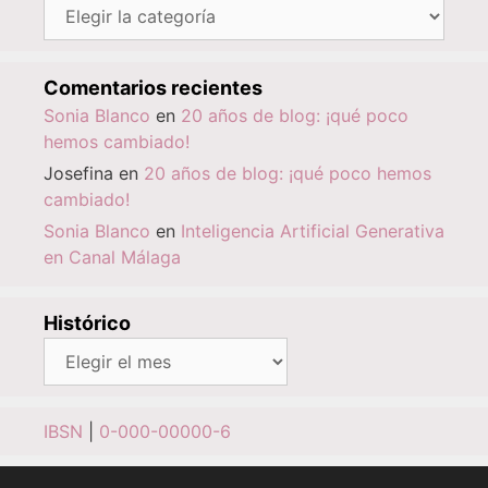
Categorías
Comentarios recientes
Sonia Blanco
en
20 años de blog: ¡qué poco
hemos cambiado!
Josefina
en
20 años de blog: ¡qué poco hemos
cambiado!
Sonia Blanco
en
Inteligencia Artificial Generativa
en Canal Málaga
Histórico
Histórico
IBSN
|
0-000-00000-6