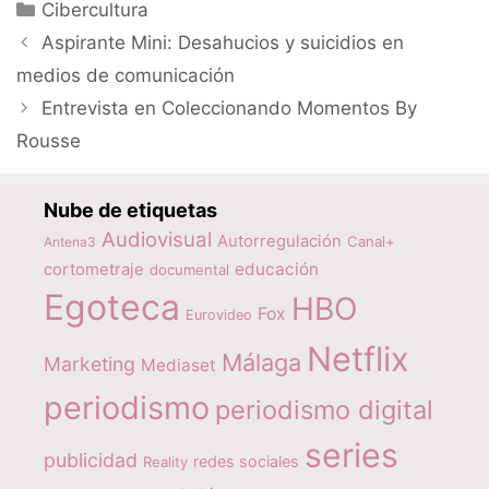
Categorías
Cibercultura
Aspirante Mini: Desahucios y suicidios en
medios de comunicación
Entrevista en Coleccionando Momentos By
Rousse
Nube de etiquetas
Audiovisual
Autorregulación
Canal+
Antena3
educación
cortometraje
documental
Egoteca
HBO
Fox
Eurovideo
Netflix
Málaga
Marketing
Mediaset
periodismo
periodismo digital
series
publicidad
redes sociales
Reality