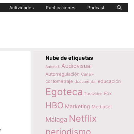
Actividades
Publicaciones
Podcast
Nube de etiquetas
Audiovisual
Antena3
Autorregulación
Canal+
educación
cortometraje
documental
Egoteca
Fox
Eurovideo
HBO
Marketing
Mediaset
Netflix
Málaga
periodismo
f