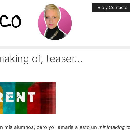
Bio y Contacto
making of, teaser…
en mis alumnos, pero yo llamaría a esto un
minimaking o