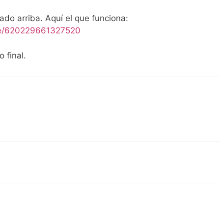
ado arriba. Aquí el que funciona:
ie/620229661327520
 final.