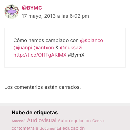
@BYMC
17 mayo, 2013 a las 6:02 pm
Cómo hemos cambiado con
@sblanco
@juanpi
@antxon
&
@nuksazi
http://t.co/OffTgAKIMX
#BymX
Los comentarios están cerrados.
Nube de etiquetas
Audiovisual
Autorregulación
Canal+
Antena3
educación
cortometraje
documental