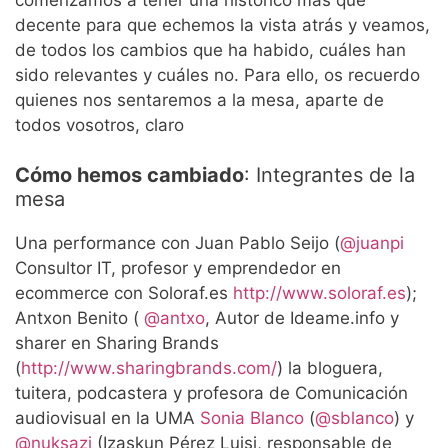
decente para que echemos la vista atrás y veamos,
de todos los cambios que ha habido, cuáles han
sido relevantes y cuáles no. Para ello, os recuerdo
quienes nos sentaremos a la mesa, aparte de
todos vosotros, claro
Cómo hemos cambiado
: Integrantes de la
mesa
Una performance con Juan Pablo Seijo (
@juanpi
Consultor IT, profesor y emprendedor en
ecommerce con Soloraf.es
http://www.soloraf.es
);
Antxon Benito (
@antxo
, Autor de Ideame.info y
sharer en Sharing Brands
(
http://www.sharingbrands.com/
) la bloguera,
tuitera, podcastera y profesora de Comunicación
audiovisual en la UMA
Sonia Blanco
(
@sblanco
) y
@nuksazi
(Izaskun Pérez Luisi, responsable de