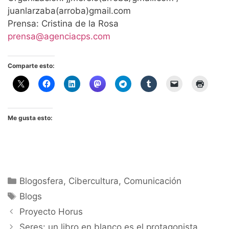
juanlarzaba(arroba)gmail.com
Prensa: Cristina de la Rosa
prensa@agenciacps.com
Comparte esto:
Me gusta esto:
Categorías
Blogosfera
,
Cibercultura
,
Comunicación
Etiquetas
Blogs
Proyecto Horus
Seres: un libro en blanco es el protagonista