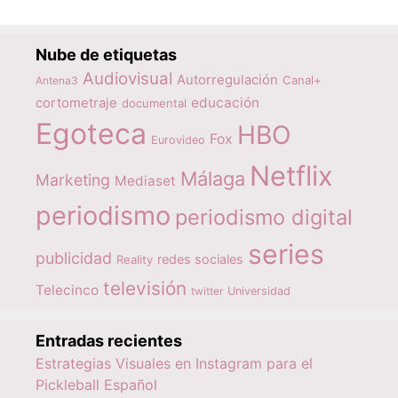
Nube de etiquetas
Audiovisual
Autorregulación
Canal+
Antena3
educación
cortometraje
documental
Egoteca
HBO
Fox
Eurovideo
Netflix
Málaga
Marketing
Mediaset
periodismo
periodismo digital
series
publicidad
redes sociales
Reality
televisión
Telecinco
twitter
Universidad
Entradas recientes
Estrategias Visuales en Instagram para el
Pickleball Español