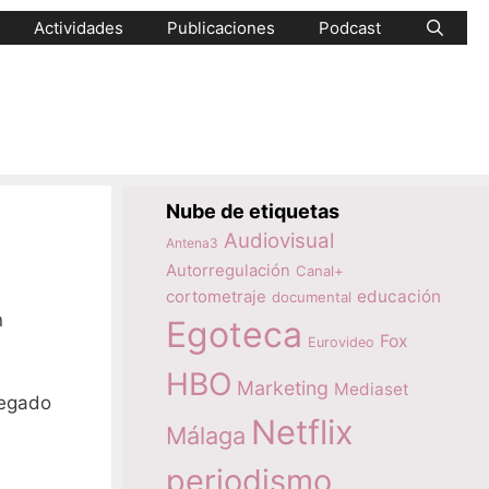
Actividades
Publicaciones
Podcast
Nube de etiquetas
Audiovisual
Antena3
Autorregulación
Canal+
educación
cortometraje
documental
n
Egoteca
Fox
Eurovideo
HBO
Marketing
Mediaset
legado
Netflix
Málaga
periodismo