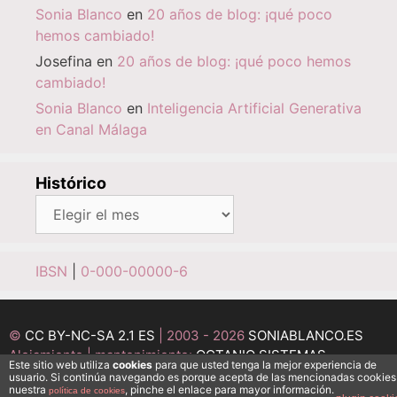
Sonia Blanco
en
20 años de blog: ¡qué poco
hemos cambiado!
Josefina
en
20 años de blog: ¡qué poco hemos
cambiado!
Sonia Blanco
en
Inteligencia Artificial Generativa
en Canal Málaga
Histórico
Histórico
IBSN
|
0-000-00000-6
©
CC BY-NC-SA 2.1 ES
| 2003 - 2026
SONIABLANCO.ES
Alojamiento | mantenimiento:
OCTANIO SISTEMAS
Este sitio web utiliza
cookies
para que usted tenga la mejor experiencia de
INFORMÁTICOS
usuario. Si continúa navegando es porque acepta de las mencionadas cookies
nuestra
, pinche el enlace para mayor información.
política de cookies
Desarrollo:
MEDI@ESFERA