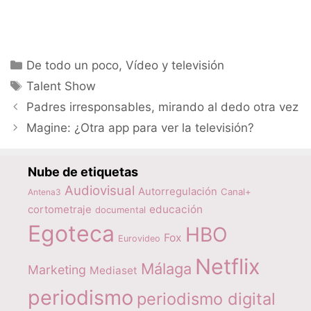
Categorías
De todo un poco
,
Vídeo y televisión
Etiquetas
Talent Show
Padres irresponsables, mirando al dedo otra vez
Magine: ¿Otra app para ver la televisión?
Nube de etiquetas
Audiovisual
Autorregulación
Canal+
Antena3
educación
cortometraje
documental
Egoteca
HBO
Fox
Eurovideo
Netflix
Málaga
Marketing
Mediaset
periodismo
periodismo digital