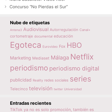
Concurso “No Pierdas el Sur”
Nube de etiquetas
Audiovisual
Autorregulación
Canal+
Antena3
educación
cortometraje
documental
Egoteca
HBO
Fox
Eurovideo
Netflix
Málaga
Marketing
Mediaset
periodismo
periodismo digital
series
publicidad
redes sociales
Reality
televisión
Telecinco
twitter
Universidad
Entradas recientes
TikTok ya no es solo promoción, también es