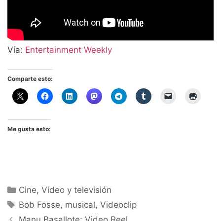
Vía:
Entertainment Weekly
Comparte esto:
Me gusta esto:
Categorías
Cine
,
Vídeo y televisión
Etiquetas
Bob Fosse
,
musical
,
Videoclip
Manu Basallote: Video Reel