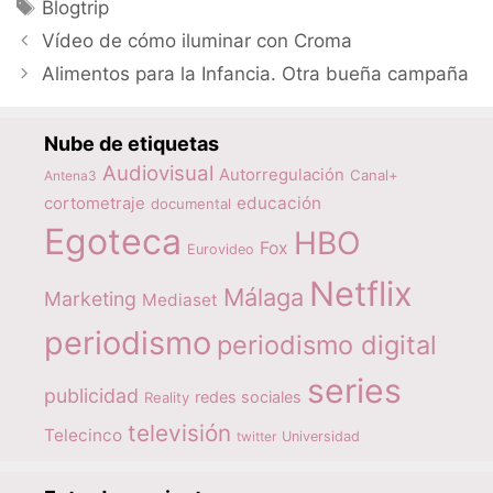
Etiquetas
Blogtrip
Vídeo de cómo iluminar con Croma
Alimentos para la Infancia. Otra bueña campaña
Nube de etiquetas
Audiovisual
Autorregulación
Canal+
Antena3
educación
cortometraje
documental
Egoteca
HBO
Fox
Eurovideo
Netflix
Málaga
Marketing
Mediaset
periodismo
periodismo digital
series
publicidad
redes sociales
Reality
televisión
Telecinco
twitter
Universidad