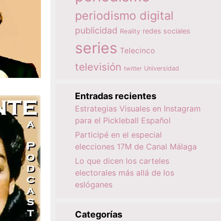
periodismo digital
publicidad
redes sociales
Reality
series
Telecinco
televisión
twitter
Universidad
Entradas recientes
Estrategias Visuales en Instagram
para el Pickleball Español
Participé en el especial
elecciones 17M de Canal Málaga
Lo que dicen los carteles
electorales más allá de los
eslóganes
Categorías