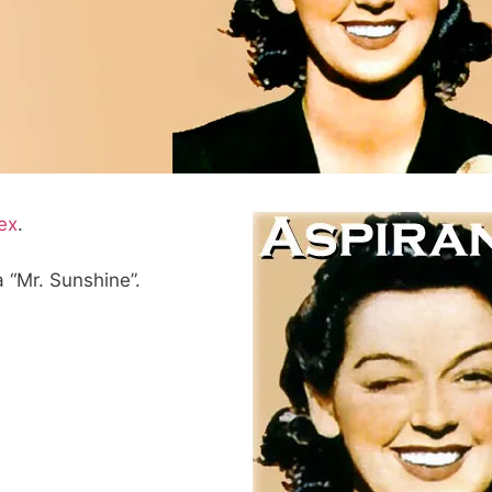
ex
.
 “Mr. Sunshine”.