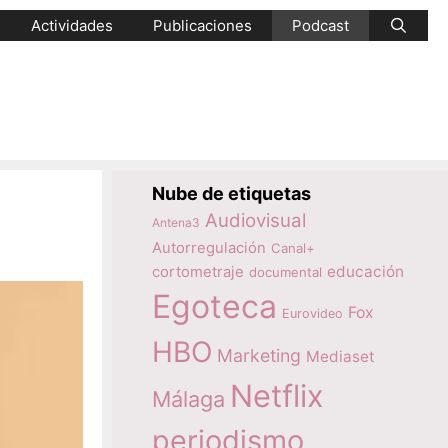
Actividades
Publicaciones
Podcast
Nube de etiquetas
Audiovisual
Antena3
Autorregulación
Canal+
educación
cortometraje
documental
Egoteca
Fox
Eurovideo
HBO
Marketing
Mediaset
Netflix
Málaga
periodismo