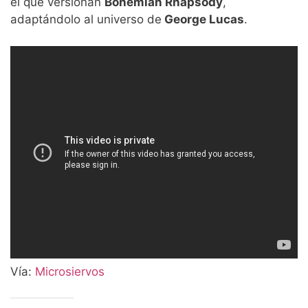
el que versionan
Bohemian Rhapsody
,
adaptándolo al universo de
George Lucas
.
Vía:
Microsiervos