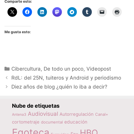
Comparte esto:
Me gusta esto:
Categorías
Cibercultura
,
De todo un poco
,
Videopost
RdL: del 25N, tuiteros y Android y periodismo
Diez años de blog ¿quién lo iba a decir?
Nube de etiquetas
Audiovisual
Autorregulación
Canal+
Antena3
educación
cortometraje
documental
Egoteca
HBO