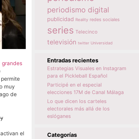
periodismo digital
publicidad
redes sociales
Reality
series
Telecinco
televisión
twitter
Universidad
Entradas recientes
s grandes
Estrategias Visuales en Instagram
e
para el Pickleball Español
 permite
Participé en el especial
do muy
elecciones 17M de Canal Málaga
hago de
Lo que dicen los carteles
electorales más allá de los
eslóganes
 y
activan el
Categorías