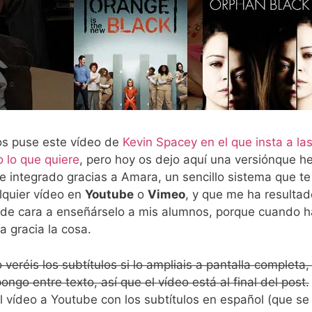
os puse este vídeo de
Kevin Spacey en el que insta a la
o lo que quiere
, pero hoy os dejo aquí una versiónque h
e integrado gracias a Amara, un sencillo sistema que te
lquier vídeo en
Youtube
o
Vimeo
, y que me ha resulta
o de cara a enseñárselo a mis alumnos, porque cuando 
a gracia la cosa.
veréis los subtítulos si lo ampliais a pantalla completa,
ongo entre texto, así que el vídeo está al final del post.
 vídeo a Youtube con los subtítulos en español (que se 