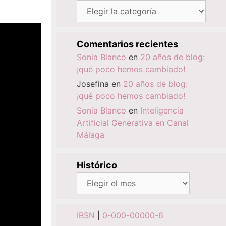
Categorías
Comentarios recientes
Sonia Blanco
en
20 años de blog:
¡qué poco hemos cambiado!
Josefina
en
20 años de blog:
¡qué poco hemos cambiado!
Sonia Blanco
en
Inteligencia
Artificial Generativa en Canal
Málaga
Histórico
Histórico
IBSN
|
0-000-00000-6