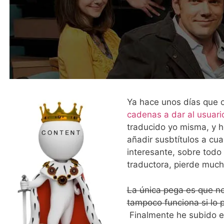
Ya hace unos días que 
cadenas a dar al usuari
traducido yo misma, y h
añadir susbtítulos a cua
interesante, sobre tod
traductora, pierde much
La única pega es que no 
tampoco funciona si lo p
Finalmente he subido el