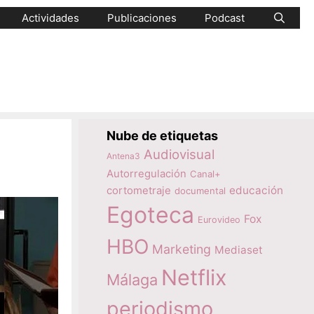
Actividades
Publicaciones
Podcast
Nube de etiquetas
Audiovisual
Antena3
Autorregulación
Canal+
educación
cortometraje
documental
Egoteca
Fox
Eurovideo
HBO
Marketing
Mediaset
Netflix
Málaga
periodismo