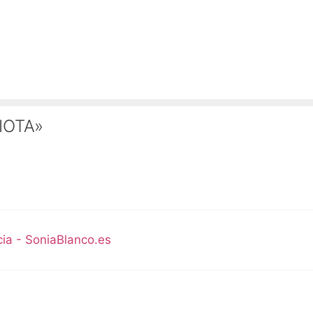
DIOTA»
cia - SoniaBlanco.es