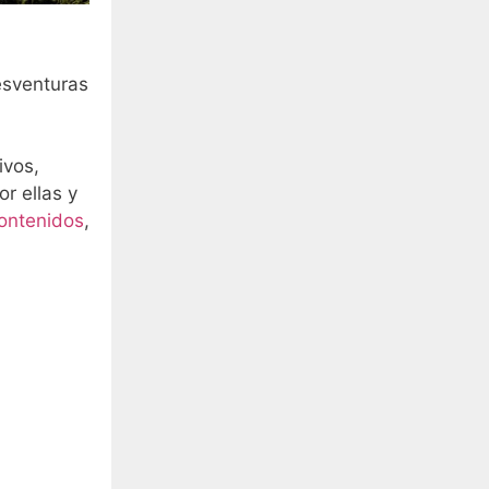
esventuras
ivos,
r ellas y
contenidos
,