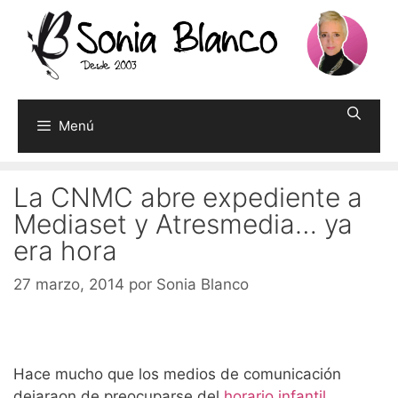
Saltar
al
contenido
Menú
La CNMC abre expediente a
Mediaset y Atresmedia… ya
era hora
27 marzo, 2014
por
Sonia Blanco
Hace mucho que los medios de comunicación
dejaraon de preocuparse del
horario infantil