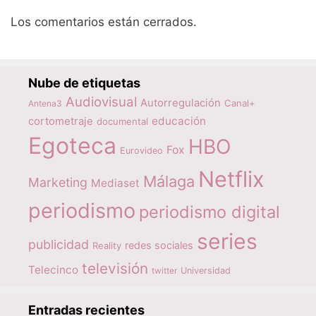
Los comentarios están cerrados.
Nube de etiquetas
Audiovisual
Autorregulación
Canal+
Antena3
educación
cortometraje
documental
Egoteca
HBO
Fox
Eurovideo
Netflix
Málaga
Marketing
Mediaset
periodismo
periodismo digital
series
publicidad
redes sociales
Reality
televisión
Telecinco
twitter
Universidad
Entradas recientes