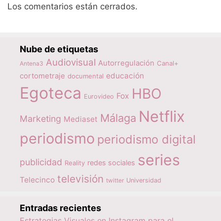
Los comentarios están cerrados.
Nube de etiquetas
Audiovisual
Autorregulación
Canal+
Antena3
educación
cortometraje
documental
Egoteca
HBO
Fox
Eurovideo
Netflix
Málaga
Marketing
Mediaset
periodismo
periodismo digital
series
publicidad
redes sociales
Reality
televisión
Telecinco
twitter
Universidad
Entradas recientes
Estrategias Visuales en Instagram para el