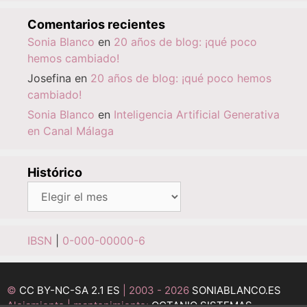
Comentarios recientes
Sonia Blanco
en
20 años de blog: ¡qué poco
hemos cambiado!
Josefina
en
20 años de blog: ¡qué poco hemos
cambiado!
Sonia Blanco
en
Inteligencia Artificial Generativa
en Canal Málaga
Histórico
Histórico
IBSN
|
0-000-00000-6
©
CC BY-NC-SA 2.1 ES
| 2003 - 2026
SONIABLANCO.ES
Alojamiento | mantenimiento:
OCTANIO SISTEMAS