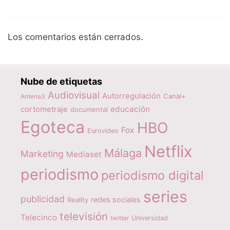
Los comentarios están cerrados.
Nube de etiquetas
Audiovisual
Autorregulación
Canal+
Antena3
educación
cortometraje
documental
Egoteca
HBO
Fox
Eurovideo
Netflix
Málaga
Marketing
Mediaset
periodismo
periodismo digital
series
publicidad
redes sociales
Reality
televisión
Telecinco
twitter
Universidad