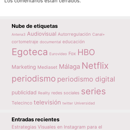
Los comentarios están cerrados.
Nube de etiquetas
Audiovisual
Autorregulación
Canal+
Antena3
educación
cortometraje
documental
Egoteca
HBO
Fox
Eurovideo
Netflix
Málaga
Marketing
Mediaset
periodismo
periodismo digital
series
publicidad
redes sociales
Reality
televisión
Telecinco
twitter
Universidad
Entradas recientes
Estrategias Visuales en Instagram para el