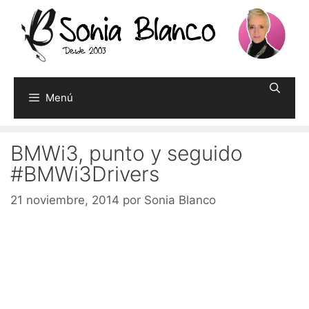
Saltar
al
contenido
Menú
BMWi3, punto y seguido
#BMWi3Drivers
21 noviembre, 2014
por
Sonia Blanco