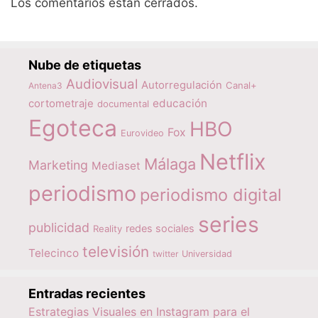
Los comentarios están cerrados.
Nube de etiquetas
Audiovisual
Autorregulación
Canal+
Antena3
educación
cortometraje
documental
Egoteca
HBO
Fox
Eurovideo
Netflix
Málaga
Marketing
Mediaset
periodismo
periodismo digital
series
publicidad
redes sociales
Reality
televisión
Telecinco
twitter
Universidad
Entradas recientes
Estrategias Visuales en Instagram para el