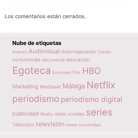
Los comentarios están cerrados.
Nube de etiquetas
Audiovisual
Autorregulación
Canal+
Antena3
educación
cortometraje
documental
Egoteca
HBO
Fox
Eurovideo
Netflix
Málaga
Marketing
Mediaset
periodismo
periodismo digital
series
publicidad
redes sociales
Reality
televisión
Telecinco
twitter
Universidad