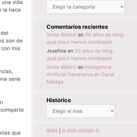
 una vida
Categorías
o la hace
Comentarios recientes
 del
Sonia Blanco
en
20 años de blog:
os son de
¡qué poco hemos cambiado!
 con mis
Josefina
en
20 años de blog:
¡qué poco hemos cambiado!
Sonia Blanco
en
Inteligencia
ncias,
Artificial Generativa en Canal
na serie
Málaga
Histórico
én
Histórico
e comparte
IBSN
|
0-000-00000-6
orias que