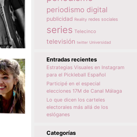
periodismo digital
publicidad
redes sociales
Reality
series
Telecinco
televisión
twitter
Universidad
Entradas recientes
Estrategias Visuales en Instagram
para el Pickleball Español
Participé en el especial
elecciones 17M de Canal Málaga
Lo que dicen los carteles
electorales más allá de los
eslóganes
Categorías