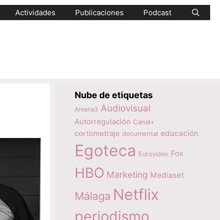
Actividades
Publicaciones
Podcast
Nube de etiquetas
Audiovisual
Antena3
Autorregulación
Canal+
educación
cortometraje
documental
Egoteca
Fox
Eurovideo
HBO
Marketing
Mediaset
Netflix
Málaga
periodismo