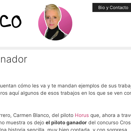
Bio y Contacto
anador
cuentan cómo les va y te mandan ejemplos de sus trab
os aquí algunos de esos trabajos en los que se ven c
rero, Carmen Blanco, del piloto
Horus
que,
ahora a trav
omo muestra os dejo
el piloto ganador
del concurso
Cros
Una historia sencilla, muy bien contada, y con sorpresa.