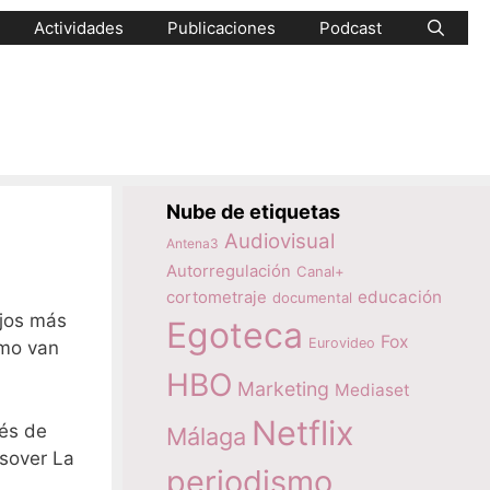
Actividades
Publicaciones
Podcast
Nube de etiquetas
Audiovisual
Antena3
Autorregulación
Canal+
educación
cortometraje
documental
ajos más
Egoteca
Fox
Eurovideo
omo van
HBO
Marketing
Mediaset
Netflix
és de
Málaga
sover La
periodismo