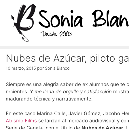
Saltar
al
contenido
Nubes de Azúcar, piloto g
10 marzo, 2015
por
Sonia Blanco
Siempre es una alegría saber de ex alumnos que te 
recientes. Y
me llena de orgullo y satisfacción
mostrar
madurando técnica y narrativamente.
En este caso Marina Calle,
Javier Gómez, Jacobo Her
Abismo Films
se lanzan al mercado audiovisual y c
Serie de Canal+, con el título de
Nubes de Azúcar
. 