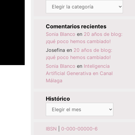
Categorías
Comentarios recientes
Sonia Blanco
en
20 años de blog:
¡qué poco hemos cambiado!
Josefina
en
20 años de blog:
¡qué poco hemos cambiado!
Sonia Blanco
en
Inteligencia
Artificial Generativa en Canal
Málaga
Histórico
Histórico
IBSN
|
0-000-00000-6