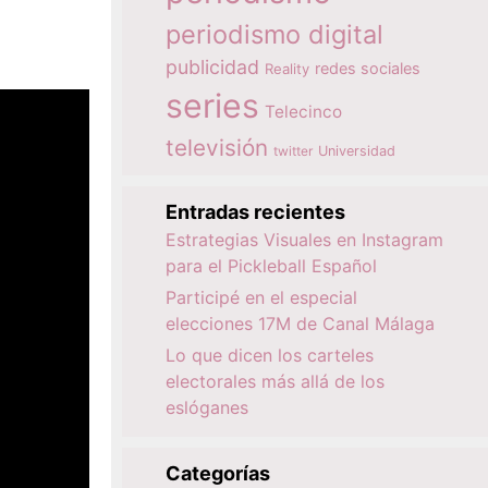
periodismo digital
publicidad
redes sociales
Reality
series
Telecinco
televisión
twitter
Universidad
Entradas recientes
Estrategias Visuales en Instagram
para el Pickleball Español
Participé en el especial
elecciones 17M de Canal Málaga
Lo que dicen los carteles
electorales más allá de los
eslóganes
Categorías