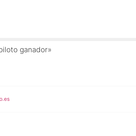
piloto ganador»
o.es