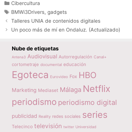
Categorías
Cibercultura
Etiquetas
BMWi3Drivers
,
gadgets
Talleres UNIA de contenidos digitales
Un poco más de mí en Ondaluz. (Actualizado)
Nube de etiquetas
Audiovisual
Autorregulación
Canal+
Antena3
educación
cortometraje
documental
Egoteca
HBO
Fox
Eurovideo
Netflix
Málaga
Marketing
Mediaset
periodismo
periodismo digital
series
publicidad
redes sociales
Reality
televisión
Telecinco
twitter
Universidad