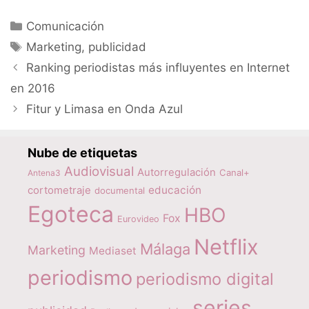
Categorías
Comunicación
Etiquetas
Marketing
,
publicidad
Ranking periodistas más influyentes en Internet
en 2016
Fitur y Limasa en Onda Azul
Nube de etiquetas
Audiovisual
Autorregulación
Canal+
Antena3
educación
cortometraje
documental
Egoteca
HBO
Fox
Eurovideo
Netflix
Málaga
Marketing
Mediaset
periodismo
periodismo digital
series