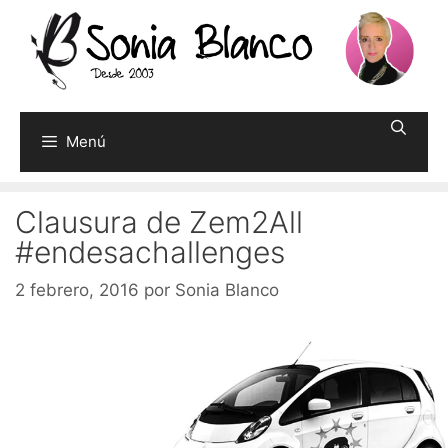
Saltar
al
contenido
Menú
Clausura de Zem2All
#endesachallenges
2 febrero, 2016
por
Sonia Blanco