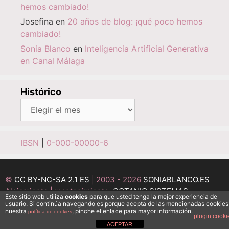
hemos cambiado!
Josefina
en
20 años de blog: ¡qué poco hemos
cambiado!
Sonia Blanco
en
Inteligencia Artificial Generativa
en Canal Málaga
Histórico
Histórico
IBSN
|
0-000-00000-6
©
CC BY-NC-SA 2.1 ES
| 2003 - 2026
SONIABLANCO.ES
Alojamiento | mantenimiento:
OCTANIO SISTEMAS
Este sitio web utiliza
cookies
para que usted tenga la mejor experiencia de
INFORMÁTICOS
usuario. Si continúa navegando es porque acepta de las mencionadas cookies
nuestra
, pinche el enlace para mayor información.
Desarrollo:
política de cookies
MEDI@ESFERA
plugin cooki
ACEPTAR