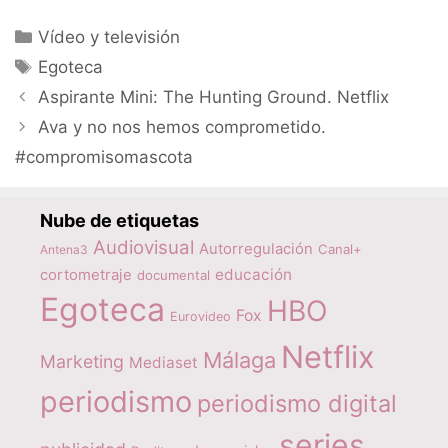
Categorías
Vídeo y televisión
Etiquetas
Egoteca
Aspirante Mini: The Hunting Ground. Netflix
Ava y no nos hemos comprometido.
#compromisomascota
Nube de etiquetas
Audiovisual
Autorregulación
Canal+
Antena3
educación
cortometraje
documental
Egoteca
HBO
Fox
Eurovideo
Netflix
Málaga
Marketing
Mediaset
periodismo
periodismo digital
series