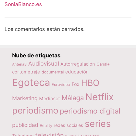
SoniaBlanco.es
Los comentarios están cerrados.
Nube de etiquetas
Audiovisual
Autorregulación
Canal+
Antena3
educación
cortometraje
documental
Egoteca
HBO
Fox
Eurovideo
Netflix
Málaga
Marketing
Mediaset
periodismo
periodismo digital
series
publicidad
redes sociales
Reality
televisión
Telecinco