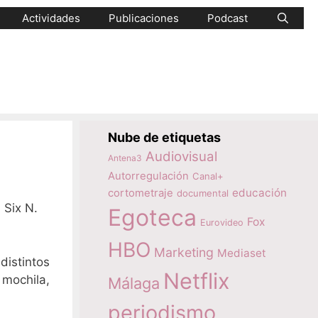
Actividades
Publicaciones
Podcast
Nube de etiquetas
Audiovisual
Antena3
Autorregulación
Canal+
educación
cortometraje
documental
 Six N.
Egoteca
Fox
Eurovideo
HBO
Marketing
Mediaset
distintos
Netflix
 mochila,
Málaga
periodismo