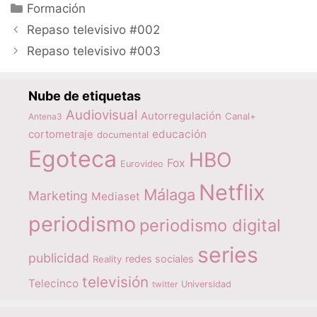
Categorías
Formación
Repaso televisivo #002
Repaso televisivo #003
Nube de etiquetas
Audiovisual
Autorregulación
Canal+
Antena3
educación
cortometraje
documental
Egoteca
HBO
Fox
Eurovideo
Netflix
Málaga
Marketing
Mediaset
periodismo
periodismo digital
series
publicidad
redes sociales
Reality
televisión
Telecinco
twitter
Universidad