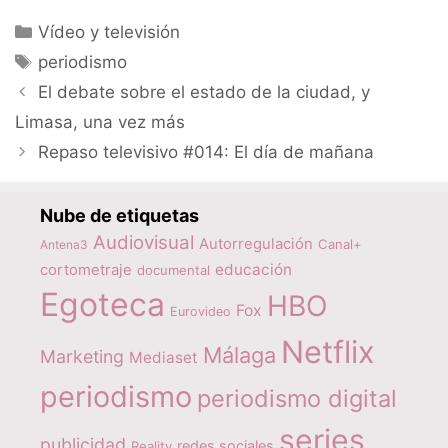
Categorías
Vídeo y televisión
Etiquetas
periodismo
El debate sobre el estado de la ciudad, y
Limasa, una vez más
Repaso televisivo #014: El día de mañana
Nube de etiquetas
Audiovisual
Autorregulación
Canal+
Antena3
educación
cortometraje
documental
Egoteca
HBO
Fox
Eurovideo
Netflix
Málaga
Marketing
Mediaset
periodismo
periodismo digital
series
publicidad
redes sociales
Reality