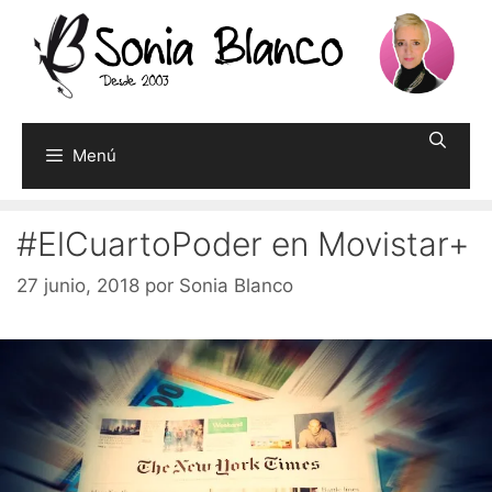
Saltar
al
contenido
Menú
#ElCuartoPoder en Movistar+
27 junio, 2018
por
Sonia Blanco