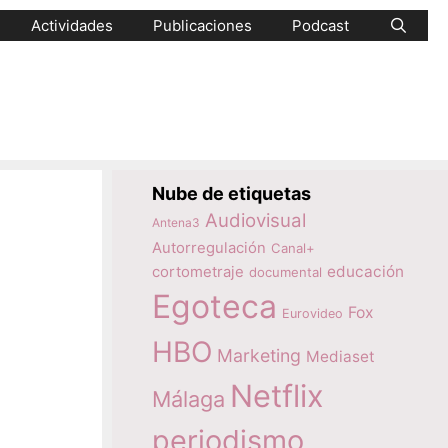
Actividades
Publicaciones
Podcast
Nube de etiquetas
Audiovisual
Antena3
Autorregulación
Canal+
educación
cortometraje
documental
Egoteca
Fox
Eurovideo
HBO
Marketing
Mediaset
Netflix
Málaga
periodismo