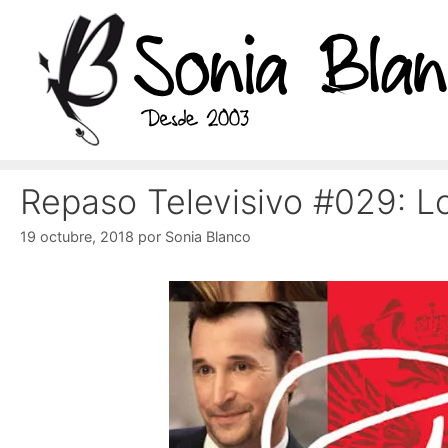
Saltar
al
contenido
Repaso Televisivo #029: L
19 octubre, 2018
por
Sonia Blanco