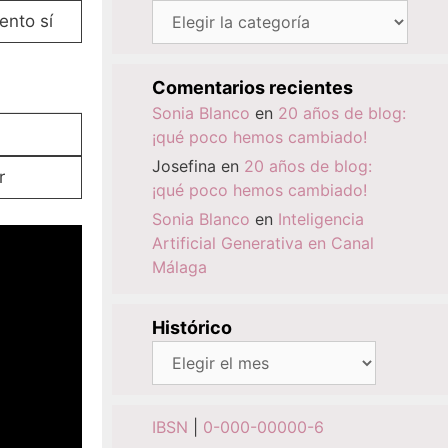
Categorías
nto sí
Comentarios recientes
Sonia Blanco
en
20 años de blog:
¡qué poco hemos cambiado!
Josefina
en
20 años de blog:
r
¡qué poco hemos cambiado!
Sonia Blanco
en
Inteligencia
Artificial Generativa en Canal
Málaga
Histórico
Histórico
IBSN
|
0-000-00000-6