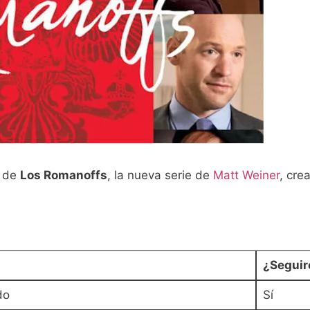
a de
Los Romanoffs
, la nueva serie de
Matt Weiner
, cre
¿Seguir
do
Sí