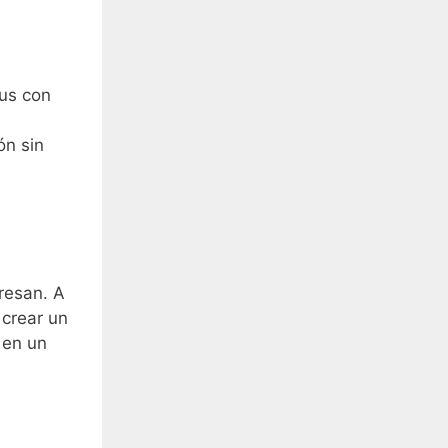
lus con
ón sin
resan. A
 crear un
 en un