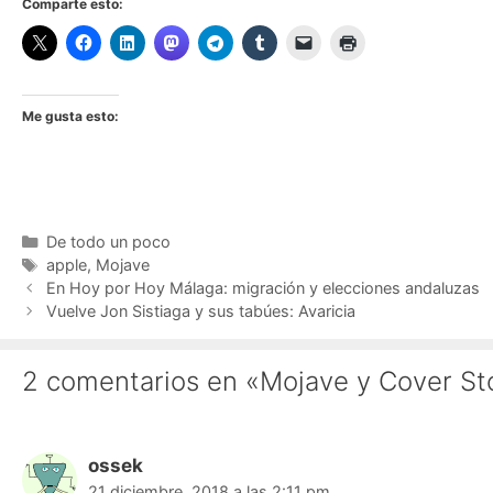
Comparte esto:
Me gusta esto:
Categorías
De todo un poco
Etiquetas
apple
,
Mojave
En Hoy por Hoy Málaga: migración y elecciones andaluzas
Vuelve Jon Sistiaga y sus tabúes: Avaricia
2 comentarios en «Mojave y Cover St
ossek
21 diciembre, 2018 a las 2:11 pm