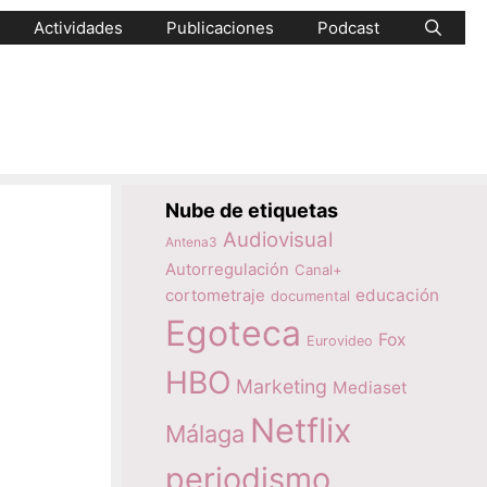
Actividades
Publicaciones
Podcast
Nube de etiquetas
Audiovisual
Antena3
Autorregulación
Canal+
educación
cortometraje
documental
Egoteca
Fox
Eurovideo
HBO
Marketing
Mediaset
Netflix
Málaga
periodismo