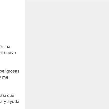
or mal
el nuevo
peligrosas
 y me
 así que
ia y ayuda