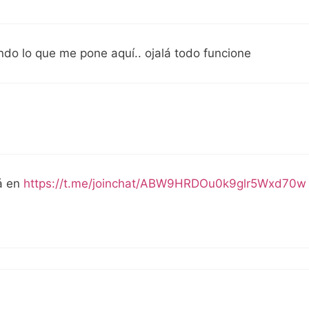
ndo lo que me pone aquí.. ojalá todo funcione
tá en
https://t.me/joinchat/ABW9HRDOu0k9glr5Wxd70w