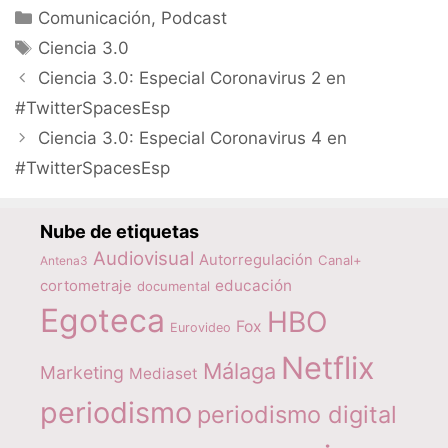
Categorías
Comunicación
,
Podcast
Etiquetas
Ciencia 3.0
Ciencia 3.0: Especial Coronavirus 2 en
#TwitterSpacesEsp
Ciencia 3.0: Especial Coronavirus 4 en
#TwitterSpacesEsp
Nube de etiquetas
Audiovisual
Autorregulación
Canal+
Antena3
educación
cortometraje
documental
Egoteca
HBO
Fox
Eurovideo
Netflix
Málaga
Marketing
Mediaset
periodismo
periodismo digital