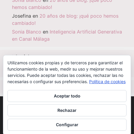
hemos cambiado!
Josefina
en
20 años de blog: ¡qué poco hemos
cambiado!
Sonia Blanco
en
Inteligencia Artificial Generativa
en Canal Málaga
Histórico
Utilizamos cookies propias y de terceros para garantizar el
Histórico
funcionamiento de la web, medir su uso y mejorar nuestros
servicios. Puede aceptar todas las cookies, rechazar las no
necesarias o configurar sus preferencias.
Política de cookies
IBSN
|
0-000-00000-6
Aceptar todo
©
CC BY-NC-SA 2.1 ES
| 2003 - 2026
SONIABLANCO.ES
Rechazar
Alojamiento | mantenimiento:
OCTANIO SISTEMAS
INFORMÁTICOS
Configurar
Desarrollo:
MEDI@ESFERA