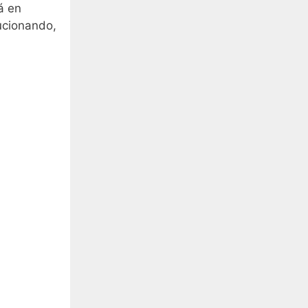
á en
lucionando,