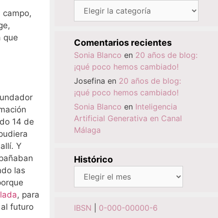
Categorías
e campo,
ge,
a que
Comentarios recientes
Sonia Blanco
en
20 años de blog:
¡qué poco hemos cambiado!
Josefina
en
20 años de blog:
¡qué poco hemos cambiado!
fundador
Sonia Blanco
en
Inteligencia
amación
Artificial Generativa en Canal
ado 14 de
Málaga
pudiera
llí. Y
ompañaban
Histórico
ndo las
Histórico
porque
slada
, para
al futuro
IBSN
|
0-000-00000-6