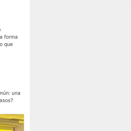
e
ta forma
no que
omún: una
pasos?