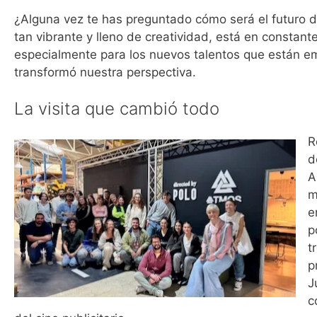
¿Alguna vez te has preguntado cómo será el futuro de
tan vibrante y lleno de creatividad, está en constant
especialmente para los nuevos talentos que están em
transformó nuestra perspectiva.
La visita que cambió todo
R
d
A
m
e
p
t
p
J
c