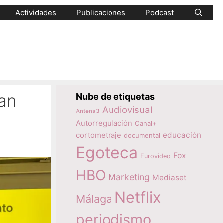
Actividades
Publicaciones
Podcast
uan
Nube de etiquetas
Audiovisual
Antena3
Autorregulación
Canal+
educación
cortometraje
documental
Egoteca
Fox
Eurovideo
HBO
Marketing
Mediaset
Netflix
Málaga
periodismo