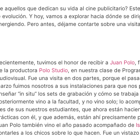
 aquellos que dedican su vida al cine publicitario? Est
e evolución. Y hoy, vamos a explorar hacia dónde se diri
ergiendo. Pero antes, déjame contarte sobre una visit
ecientemente, tuvimos el honor de recibir a
Juan Polo
, 
e la productora
Polo Studio
, en nuestra clase de Progr
udiovisual. Fue una visita en dos partes, porque el pas
arzo fuimos nosotros a sus instalaciones para que nos 
nseñar “in situ” los sets de grabación y cómo se trabaja a
osteriormente vino a la facultad, y no vino solo; lo ac
res de sus nuestros estudiantes, que ahora están hacie
rácticas con él, y que además, están ahí precisamente 
uan Polo también vino el año pasado acompañado de
I
ontarles a los chicos sobre lo que hacen. Fue un vistazo 