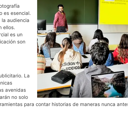
otografía
o es esencial.
 la audiencia
 ellos.
cial es un
icación son
blicitario. La
cnicas
as avenidas
tarán no solo
rramientas para contar historias de maneras nunca antes