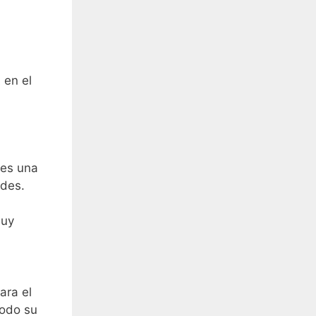
 en el
 es una
ades.
muy
ara el
todo su