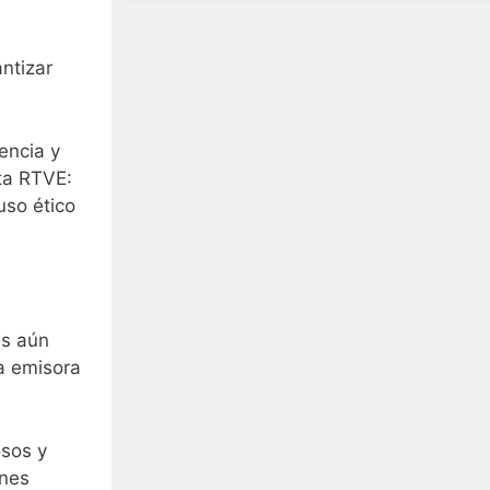
ntizar
encia y
ta RTVE:
uso ético
as aún
a emisora
osos y
ones