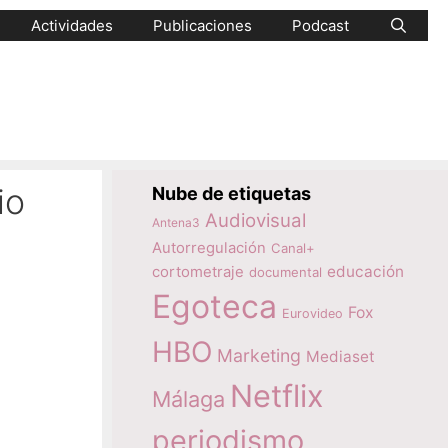
Actividades
Publicaciones
Podcast
io
Nube de etiquetas
Audiovisual
Antena3
Autorregulación
Canal+
educación
cortometraje
documental
Egoteca
Fox
Eurovideo
HBO
Marketing
Mediaset
Netflix
Málaga
periodismo