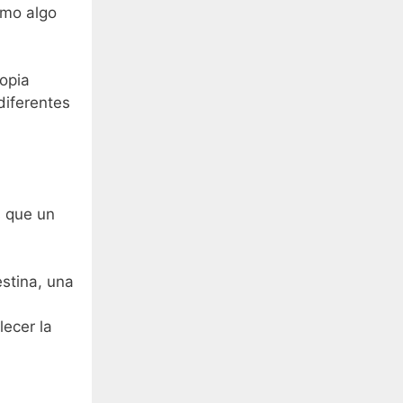
tmo algo
ropia
diferentes
s que un
estina, una
lecer la