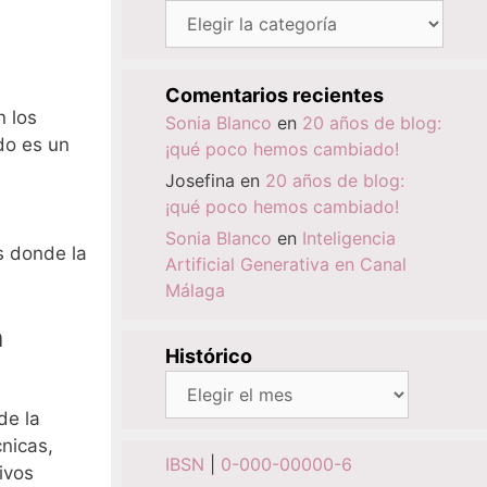
Categorías
Comentarios recientes
n los
Sonia Blanco
en
20 años de blog:
ado es un
¡qué poco hemos cambiado!
Josefina
en
20 años de blog:
¡qué poco hemos cambiado!
Sonia Blanco
en
Inteligencia
s donde la
Artificial Generativa en Canal
Málaga
n
Histórico
Histórico
de la
cnicas,
IBSN
|
0-000-00000-6
ivos