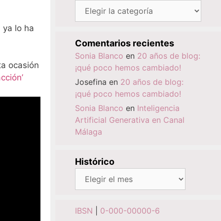
Categorías
 ya lo ha
Comentarios recientes
Sonia Blanco
en
20 años de blog:
ta ocasión
¡qué poco hemos cambiado!
acción’
Josefina
en
20 años de blog:
¡qué poco hemos cambiado!
Sonia Blanco
en
Inteligencia
Artificial Generativa en Canal
Málaga
Histórico
Histórico
IBSN
|
0-000-00000-6