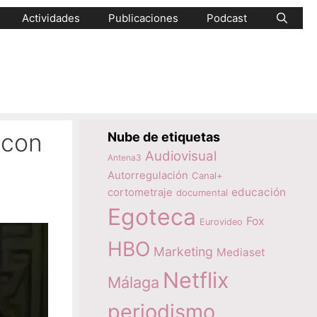
Actividades
Publicaciones
Podcast
 con
Nube de etiquetas
Audiovisual
Antena3
Autorregulación
Canal+
educación
cortometraje
documental
Egoteca
Fox
Eurovideo
HBO
Marketing
Mediaset
Netflix
Málaga
periodismo