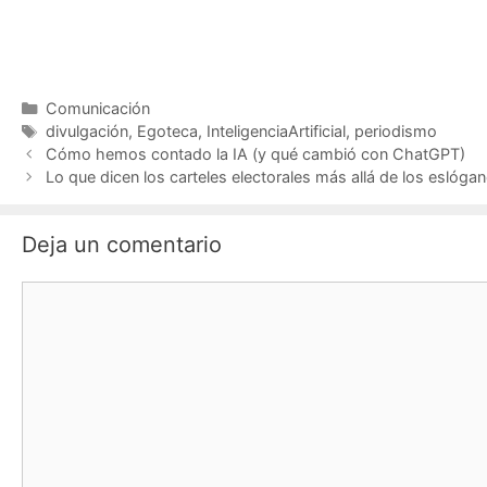
Categorías
Comunicación
Etiquetas
divulgación
,
Egoteca
,
InteligenciaArtificial
,
periodismo
Cómo hemos contado la IA (y qué cambió con ChatGPT)
Lo que dicen los carteles electorales más allá de los eslóga
Deja un comentario
Comentario