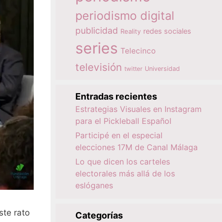
periodismo digital
publicidad
redes sociales
Reality
series
Telecinco
televisión
twitter
Universidad
Entradas recientes
Estrategias Visuales en Instagram
para el Pickleball Español
Participé en el especial
elecciones 17M de Canal Málaga
Lo que dicen los carteles
electorales más allá de los
eslóganes
ste rato
Categorías