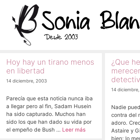
Saltar
al
contenido
Hoy hay un tirano menos
¿Que he
en libertad
merecer
detecti
14 diciembre, 2003
14 diciembre
Parecía que esta noticia nunca iba
a llegar pero al fin, Sadam Husein
Nadie pued
ha sido capturado. Muchos han
contra del 
sido los que han dado su vida por
adoro. Crec
el empeño de Bush …
Leer más
Astaire y G
bien: lo me