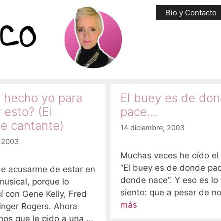
Bio y Contacto
 hecho yo para
El buey es de do
 esto? (El
pace…
ve cantante)
14 diciembre, 2003
, 2003
Muchas veces he oído el
“El buey es de donde pa
e acusarme de estar en
donde nace”. Y eso es lo
musical, porque lo
siento: que a pesar de n
í con Gene Kelly, Fred
más
inger Rogers. Ahora
nos que le pido a una …