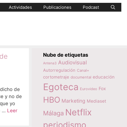
Actividades
Publicaciones
Podcast
Nube de etiquetas
nde
Audiovisual
Antena3
Autorregulación
Canal+
educación
cortometraje
documental
Egoteca
Fox
 dicho de
Eurovideo
ce y no de
HBO
Marketing
Mediaset
 que yo
Netflix
o …
Leer
Málaga
periodismo