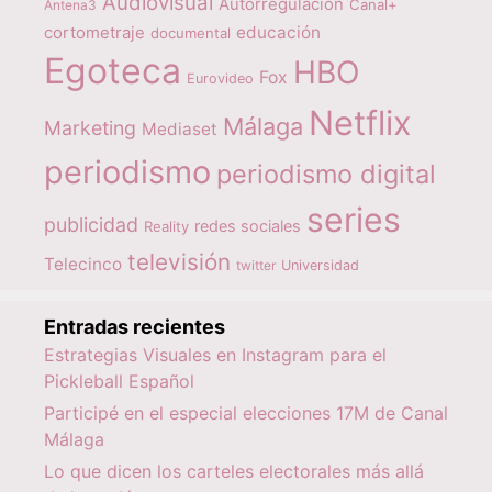
Audiovisual
Autorregulación
Canal+
Antena3
educación
cortometraje
documental
Egoteca
HBO
Fox
Eurovideo
Netflix
Málaga
Marketing
Mediaset
periodismo
periodismo digital
series
publicidad
redes sociales
Reality
televisión
Telecinco
twitter
Universidad
Entradas recientes
Estrategias Visuales en Instagram para el
Pickleball Español
Participé en el especial elecciones 17M de Canal
Málaga
Lo que dicen los carteles electorales más allá