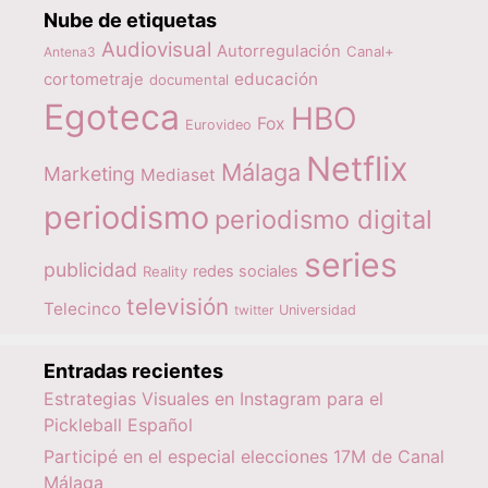
Nube de etiquetas
Audiovisual
Autorregulación
Canal+
Antena3
educación
cortometraje
documental
Egoteca
HBO
Fox
Eurovideo
Netflix
Málaga
Marketing
Mediaset
periodismo
periodismo digital
series
publicidad
redes sociales
Reality
televisión
Telecinco
twitter
Universidad
Entradas recientes
Estrategias Visuales en Instagram para el
Pickleball Español
Participé en el especial elecciones 17M de Canal
Málaga