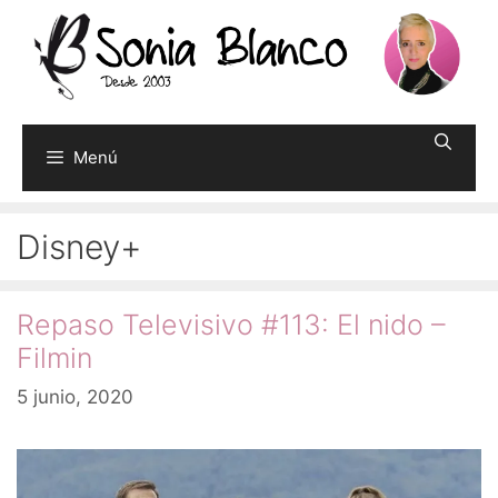
Saltar
al
contenido
Menú
Disney+
Repaso Televisivo #113: El nido –
Filmin
5 junio, 2020