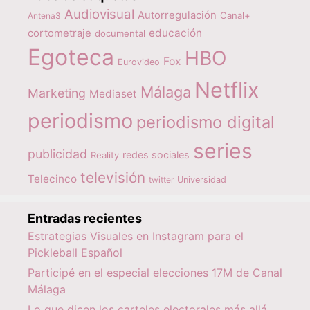
Audiovisual
Autorregulación
Canal+
Antena3
educación
cortometraje
documental
Egoteca
HBO
Fox
Eurovideo
Netflix
Málaga
Marketing
Mediaset
periodismo
periodismo digital
series
publicidad
redes sociales
Reality
televisión
Telecinco
twitter
Universidad
Entradas recientes
Estrategias Visuales en Instagram para el
Pickleball Español
Participé en el especial elecciones 17M de Canal
Málaga
Lo que dicen los carteles electorales más allá