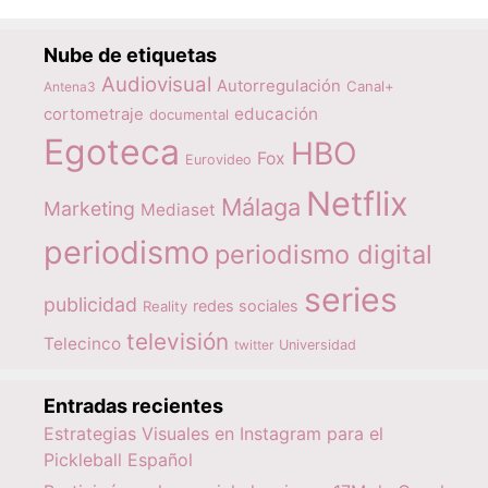
Nube de etiquetas
Audiovisual
Autorregulación
Canal+
Antena3
educación
cortometraje
documental
Egoteca
HBO
Fox
Eurovideo
Netflix
Málaga
Marketing
Mediaset
periodismo
periodismo digital
series
publicidad
redes sociales
Reality
televisión
Telecinco
twitter
Universidad
Entradas recientes
Estrategias Visuales en Instagram para el
Pickleball Español