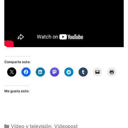
Comparte esto:
Me gusta esto:
Categorías
Vídeo y televisión
,
Videopost