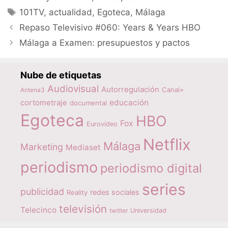
Etiquetas
101TV
,
actualidad
,
Egoteca
,
Málaga
Repaso Televisivo #060: Years & Years HBO
Málaga a Examen: presupuestos y pactos
Nube de etiquetas
Audiovisual
Autorregulación
Canal+
Antena3
educación
cortometraje
documental
Egoteca
HBO
Fox
Eurovideo
Netflix
Málaga
Marketing
Mediaset
periodismo
periodismo digital
series
publicidad
redes sociales
Reality
televisión
Telecinco
twitter
Universidad